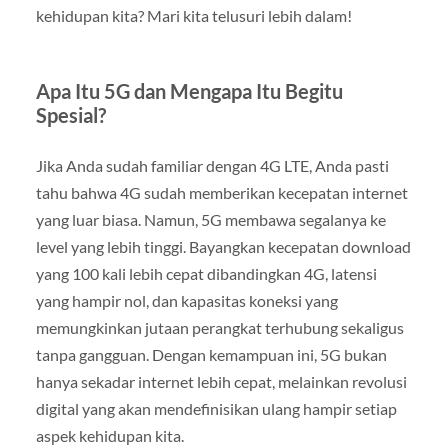
kehidupan kita? Mari kita telusuri lebih dalam!
Apa Itu 5G dan Mengapa Itu Begitu
Spesial?
Jika Anda sudah familiar dengan 4G LTE, Anda pasti
tahu bahwa 4G sudah memberikan kecepatan internet
yang luar biasa. Namun, 5G membawa segalanya ke
level yang lebih tinggi. Bayangkan kecepatan download
yang 100 kali lebih cepat dibandingkan 4G, latensi
yang hampir nol, dan kapasitas koneksi yang
memungkinkan jutaan perangkat terhubung sekaligus
tanpa gangguan. Dengan kemampuan ini, 5G bukan
hanya sekadar internet lebih cepat, melainkan revolusi
digital yang akan mendefinisikan ulang hampir setiap
aspek kehidupan kita.