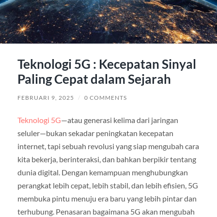
Teknologi 5G : Kecepatan Sinyal
Paling Cepat dalam Sejarah
FEBRUARI 9, 2025
/
0 COMMENTS
Teknologi 5G
—atau generasi kelima dari jaringan
seluler—bukan sekadar peningkatan kecepatan
internet, tapi sebuah revolusi yang siap mengubah cara
kita bekerja, berinteraksi, dan bahkan berpikir tentang
dunia digital. Dengan kemampuan menghubungkan
perangkat lebih cepat, lebih stabil, dan lebih efisien, 5G
membuka pintu menuju era baru yang lebih pintar dan
terhubung. Penasaran bagaimana 5G akan mengubah