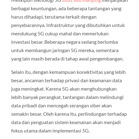
berbagai keuntungan, ada beberapa tantangan yang
harus dihadapi, terutama terkait dengan
penyebarannya. Infrastruktur yang dibutuhkan untuk
mendukung 5G cukup mahal dan memerlukan
investasi besar. Beberapa negara sedang berlomba
untuk membangun jaringan 5G mereka, sementara
yang lain masih berada di tahap awal pengembangan.
Selain itu, dengan kemampuan konektivitas yang lebih
besar, ancaman terhadap privasi dan keamanan data
juga meningkat. Karena 5G akan menghubungkan
lebih banyak perangkat, tantangan dalam melindungi
data pribadi dan mencegah serangan siber akan
semakin besar. Oleh karena itu, perlindungan terhadap
data dan penguatan sistem keamanan akan menjadi
fokus utama dalam implementasi 5G.