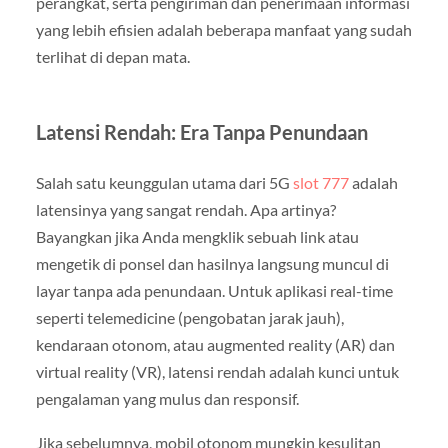
perangkat, serta pengiriman dan penerimaan informasi
yang lebih efisien adalah beberapa manfaat yang sudah
terlihat di depan mata.
Latensi Rendah: Era Tanpa Penundaan
Salah satu keunggulan utama dari 5G
slot 777
adalah
latensinya yang sangat rendah. Apa artinya?
Bayangkan jika Anda mengklik sebuah link atau
mengetik di ponsel dan hasilnya langsung muncul di
layar tanpa ada penundaan. Untuk aplikasi real-time
seperti telemedicine (pengobatan jarak jauh),
kendaraan otonom, atau augmented reality (AR) dan
virtual reality (VR), latensi rendah adalah kunci untuk
pengalaman yang mulus dan responsif.
Jika sebelumnya, mobil otonom mungkin kesulitan