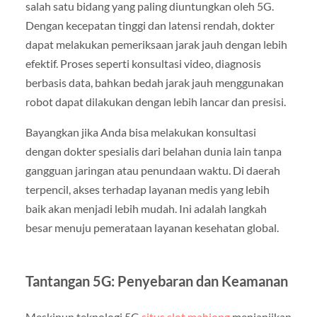
salah satu bidang yang paling diuntungkan oleh 5G.
Dengan kecepatan tinggi dan latensi rendah, dokter
dapat melakukan pemeriksaan jarak jauh dengan lebih
efektif. Proses seperti konsultasi video, diagnosis
berbasis data, bahkan bedah jarak jauh menggunakan
robot dapat dilakukan dengan lebih lancar dan presisi.
Bayangkan jika Anda bisa melakukan konsultasi
dengan dokter spesialis dari belahan dunia lain tanpa
gangguan jaringan atau penundaan waktu. Di daerah
terpencil, akses terhadap layanan medis yang lebih
baik akan menjadi lebih mudah. Ini adalah langkah
besar menuju pemerataan layanan kesehatan global.
Tantangan 5G: Penyebaran dan Keamanan
Meskipun teknologi 5G
situs slot mahjong
menjanjikan