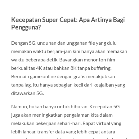
Kecepatan Super Cepat: Apa Artinya Bagi
Pengguna?
Dengan 5G, unduhan dan unggahan file yang dulu
memakan waktu berjam-jam kini hanya akan memakan
waktu beberapa detik. Bayangkan menonton film
berkualitas 4K atau bahkan 8K tanpa buffering.
Bermain game online dengan grafis menakjubkan
tanpa lag. Itu hanya sebagian kecil dari keajaiban yang
ditawarkan 5G.
Namun, bukan hanya untuk hiburan. Kecepatan 5G
juga akan meningkatkan pengalaman kita dalam
melakukan pekerjaan sehari-hari. Rapat virtual yang
lebih lancar, transfer data yang lebih cepat antara